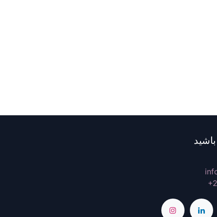
باشید
inf
+